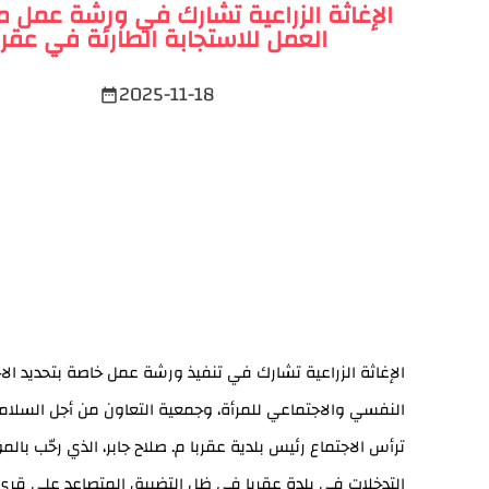
الإغاثة الزراعية تشارك في ورشة عمل 
العمل للاستجابة الطارئة في عقرب
2025-11-18
date_range
الإغاثة الزراعية تشارك في تنفيذ ورشة عمل خاصة بتحديد ال
النفسي والاجتماعي للمرأة، وجمعية التعاون من أجل السلام الإ
ترأس الاجتماع رئيس بلدية عقربا م. صلاح جابر، الذي رحّب 
التدخلات في بلدة عقربا في ظل التضييق المتصاعد على قرى