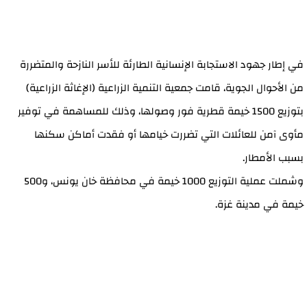
في إطار جهود الاستجابة الإنسانية الطارئة للأسر النازحة والمتضررة
من الأحوال الجوية، قامت جمعية التنمية الزراعية (الإغاثة الزراعية)
بتوزيع 1500 خيمة قطرية فور وصولها، وذلك للمساهمة في توفير
مأوى آمن للعائلات التي تضررت خيامها أو فقدت أماكن سكنها
بسبب الأمطار.
وشملت عملية التوزيع 1000 خيمة في محافظة خان يونس، و500
خيمة في مدينة غزة.
وجرى توزيع الخيام مباشرة بعد وصولها لضمان توفير مأوى عاجل
وآمن للأسر المتضررة، ومساعدتها على الاستعداد للظروف الجوية
القاسية خلال فصل الشتاء.