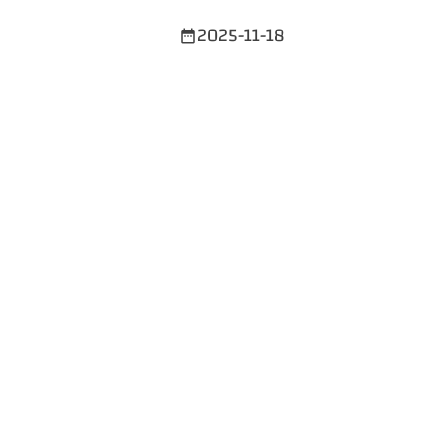
2025-11-18
date_range