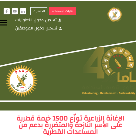
طلبات الاستفادة
الجمعيات
f
y
i
تسجيل دخول التعاونيات
menu
person
تسجيل دخول الموظفين
person
الإغاثة الزراعية توزّع 1500 خيمة قطرية
على الأسر النازحة والمتضررة بدعم من
المساعدات القطرية