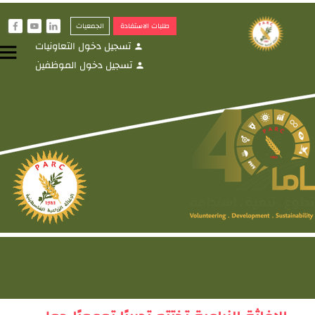
طلبات الاستفادة
الجمعيات
f
y
i
تسجيل دخول التعاونيات
menu
person
تسجيل دخول الموظفين
person