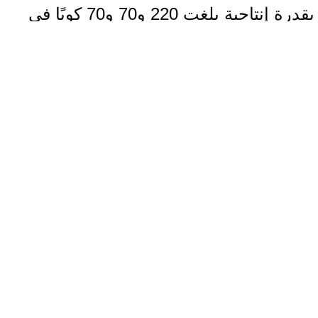
بقدرة إنتاجية بلغت 220 و70 و70 كوبًا في
الساعة، ما ساهم بشكل مباشر في إيصال
المياه لأكثر من 80% من سكان المدينة.
هذه الخطوة أسهمت في تحسين الظروف
المعيشية لما يزيد عن 30 ألف نسمة يعانون
من شُح الخدمات الأساسية نتيجة الوضع
الإنساني القائم. وتؤكد الإغاثة الزراعية أن
هذه التدخلات تأتي استجابة للاحتياجات