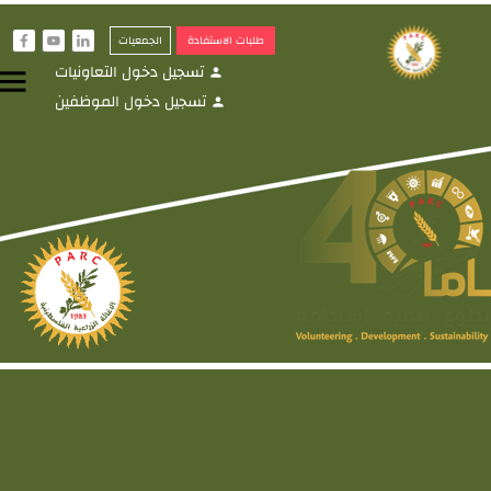
طلبات الاستفادة
الجمعيات
f
y
i
تسجيل دخول التعاونيات
menu
person
تسجيل دخول الموظفين
person