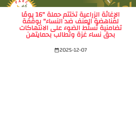
الإغاثة الزراعية تختتم حملة "16 يومًا
لمناهضة العنف ضد النساء" بوقفة
تضامنية تُسلّط الضوء على الانتهاكات
بحق نساء غزة وتطالب بحمايتهن
2025-12-07
date_range