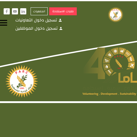
طلبات الاستفادة
الجمعيات
f
y
i
تسجيل دخول التعاونيات
menu
person
تسجيل دخول الموظفين
person