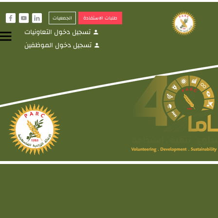
طلبات الاستفادة
الجمعيات
f
y
i
تسجيل دخول التعاونيات
menu
person
تسجيل دخول الموظفين
person