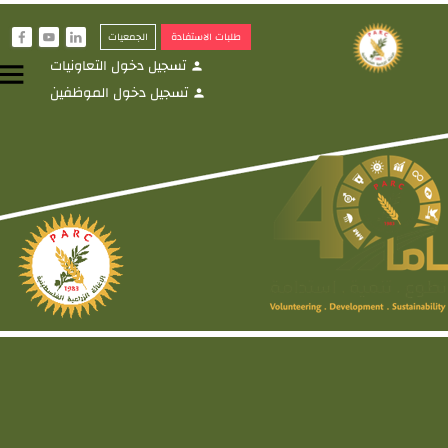
طلبات الاستفادة
الجمعيات
f
y
i
تسجيل دخول التعاونيات
menu
person
تسجيل دخول الموظفين
person