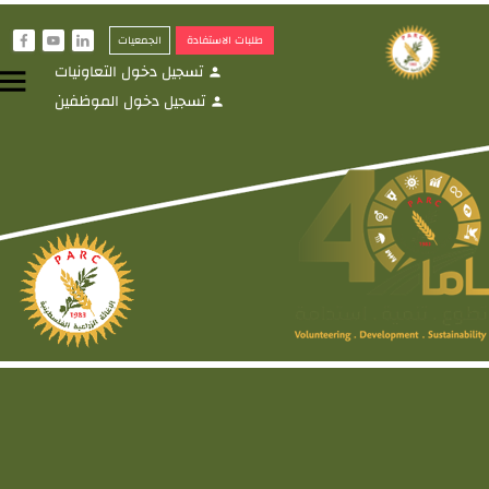
طلبات الاستفادة
الجمعيات
f
y
i
تسجيل دخول التعاونيات
menu
person
تسجيل دخول الموظفين
person