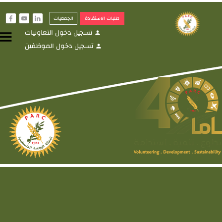
طلبات الاستفادة
الجمعيات
f
y
i
تسجيل دخول التعاونيات
menu
person
تسجيل دخول الموظفين
person