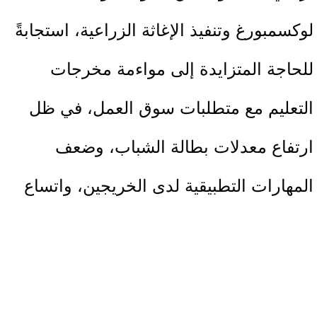
لوكسمبورغ وتنفيذ الإغاثة الزراعية، استجابةً
للحاجة المتزايدة إلى مواءمة مخرجات
التعليم مع متطلبات سوق العمل، في ظل
ارتفاع معدلات بطالة الشباب، وضعف
المهارات التطبيقية لدى الخريجين، واتساع
الفجوة بين التعليم النظري واحتياجات
القطاعات الإنتاجية. وركزت الورشة على
إبراز الدور الاستراتيجي للتدريب المهني