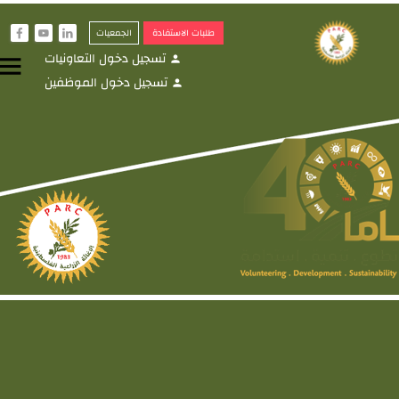
طلبات الاستفادة
الجمعيات
f
y
i
تسجيل دخول التعاونيات
menu
person
تسجيل دخول الموظفين
person