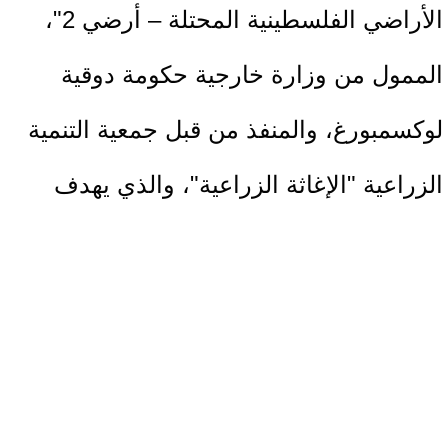
الأراضي الفلسطينية المحتلة – أرضي 2"،
الممول من وزارة خارجية حكومة دوقية
لوكسمبورغ، والمنفذ من قبل جمعية التنمية
الزراعية "الإغاثة الزراعية"، والذي يهدف
إلى بناء بيئات داعمة للابتكار الزراعي
وتحسين البنية التحتية للمزارع الصغيرة،
وتوفير الوسائل التي تسهم في رفع كفاءة
الإنتاج وزيادة القدرة على المنافسة في