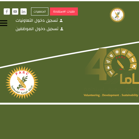
طلبات الاستفادة
الجمعيات
f
y
i
تسجيل دخول التعاونيات
menu
person
تسجيل دخول الموظفين
person