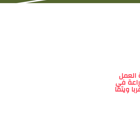
 العمل
زراعة في
با ويتما