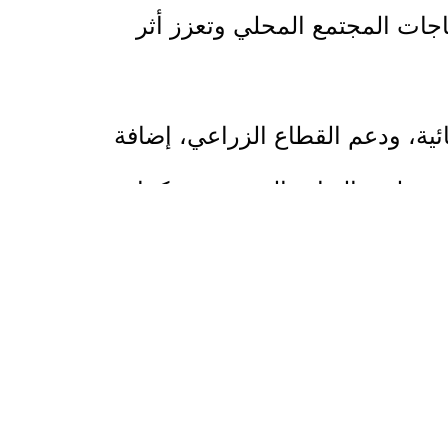
اجات المجتمع المحلي وتعزز أثر
ائية، ودعم القطاع الزراعي، إضافة
يش لدى الفئات المستهدفة. كما
امة التدخلات وتحقيق نتائج
ييم الاحتياجات الميدانية، بما يعزز
ناطق المستهدفة.