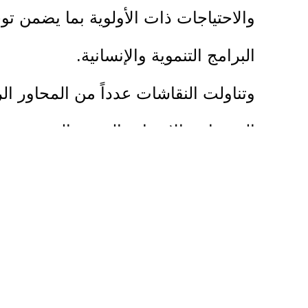
والاحتياجات ذات الأولوية بما يضمن تو
البرامج التنموية والإنسانية.
وتناولت النقاشات عدداً من المحاور ال
إلى برامج الإرشاد والتوعية المجتمعي
أكدت الجهات المشاركة أهمية التنسيق
ملموسة على مستوى المجتمعات المحل
ويأتي هذا اللقاء ضمن جهود الإغاثة الز
جاهزية البرامج المستقبلية ويضمن توجيه