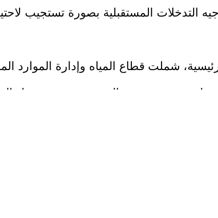
جيه التدخلات المستقبلية بصورة تستجيب لاحتي
رئيسية، شملت قطاع المياه وإدارة الموارد الم
ة، بما يسهم في تعزيز الصمود وتحسين سبل الع
 والتكامل بين المؤسسات الشريكة لضمان استد
ية.
راعية وشركائها لتطوير خطط تدخل قائمة على تق
 الموارد نحو الأولويات الأكثر إلحاحاً في الم