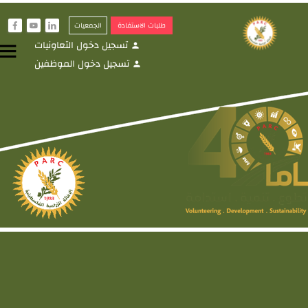
طلبات الاستفادة
الجمعيات
f
y
i
تسجيل دخول التعاونيات
menu
person
تسجيل دخول الموظفين
person