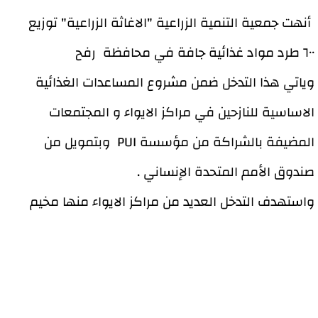
أنهت جمعية التنمية الزراعية "الاغاثة الزراعية" توزيع
٦٠٠ طرد مواد غذائية جافة في محافظة رفح
وياتي هذا التدخل ضمن مشروع المساعدات الغذائية
الاساسية للنازحين في مراكز الايواء و المجتمعات
المضيفة بالشراكة من مؤسسة PUI وبتمويل من
صندوق الأمم المتحدة الإنساني .
واستهدف التدخل العديد من مراكز الايواء منها مخيم
التقوى ومخيم حيفا ومخيم اللد بالاضافة الى مخيم
الجورة
© 2026 الاغاثة الزراعية