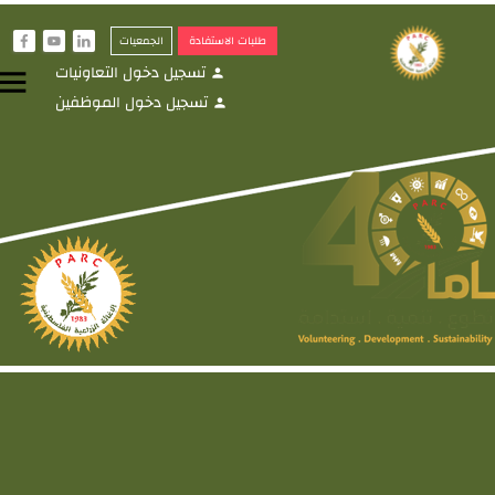
طلبات الاستفادة
الجمعيات
f
y
i
تسجيل دخول التعاونيات
menu
person
تسجيل دخول الموظفين
person