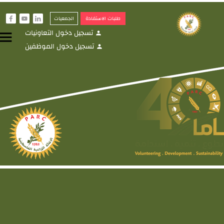
طلبات الاستفادة
الجمعيات
f
y
i
تسجيل دخول التعاونيات
menu
person
تسجيل دخول الموظفين
person