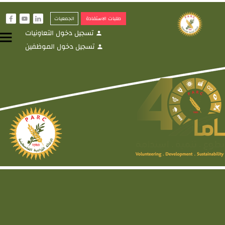
طلبات الاستفادة
الجمعيات
f
y
i
تسجيل دخول التعاونيات
menu
person
تسجيل دخول الموظفين
person