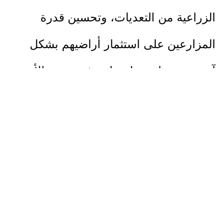
الزراعية من التعديات، وتحسين قدرة
المزارعين على استثمار أراضيهم بشكل
آمن ومستدام، بما يساهم في تعزيز الأمن
الغذائي ودعم الاستقرار الزراعي في
المناطق المستهدفة.
ويُنفذ النشاط ضمن برنامج الحماية والعمل
الإنساني، الممول من وكالة فاسكا للتعاون
والتضامن الإسبانية 25، وبالشراكة مع