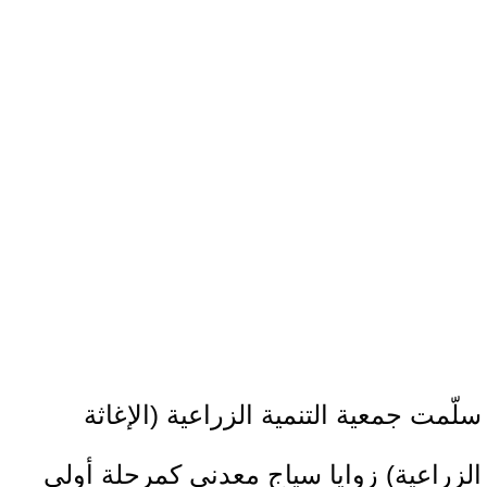
سلّمت جمعية التنمية الزراعية (الإغاثة
الزراعية) زوايا سياج معدني كمرحلة أولى