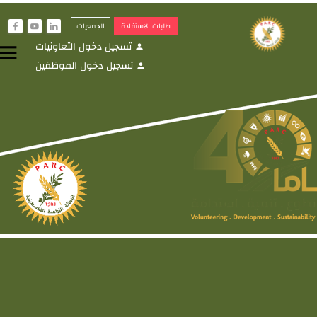
طلبات الاستفادة
الجمعيات
f
y
i
تسجيل دخول التعاونيات
menu
person
تسجيل دخول الموظفين
person