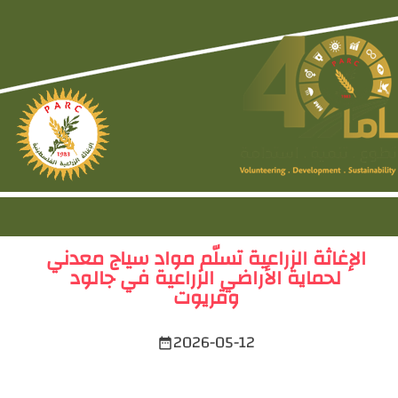
الإغاثة الزراعية تسلّم مواد سياج معدني
لحماية الأراضي الزراعية في جالود
وقريوت
2026-05-12
date_range