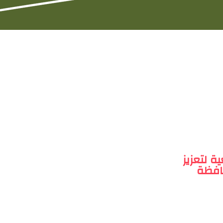
ية لتعزيز
افظة