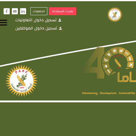
طلبات الاستفادة
الجمعيات
f
y
i
تسجيل دخول التعاونيات
menu
person
تسجيل دخول الموظفين
person