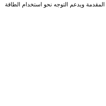
المقدمة ويدعم التوجه نحو استخدام الطاقة
البديلة.
ورحب المهندس شاهين بالوفد الزائر،
مشيراً إلى أن تدخلات الاغاثة الزراعية في
بلدة بيتا تتوسع بشكل ملحوظ، خاصة في
المناطق التي تتعرض لانتهاكات من قبل
المستعمرين، مؤكداً السعي إلى استقطاب
مزيد من الممولين لدعم المشاريع التنموية