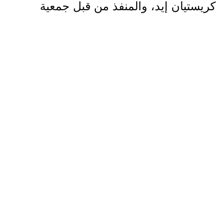
كريستيان إيد، والمنفذ من قبل جمعية
التنمية الزراعية "الإغاثة الزراعية"، والذي
يهدف إلى تعزيز دور المجتمعات المحلية
في حماية حقوقها وتنمية قدراتها على
مواجهة التحديات المتزايدة.
ويهدف المشروع إلى تطوير قدرات
المتطوعين وأعضاء لجان الحماية المجتمعية
من خلال تزويدهم بالمعارف والأدوات