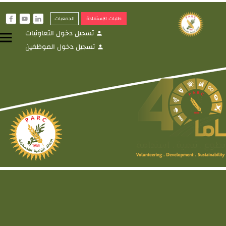
طلبات الاستفادة
الجمعيات
f
y
i
تسجيل دخول التعاونيات
menu
person
تسجيل دخول الموظفين
person