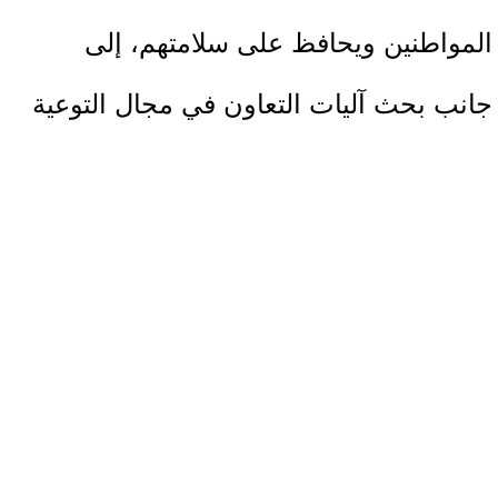
المواطنين ويحافظ على سلامتهم، إلى
جانب بحث آليات التعاون في مجال التوعية
بمخاطر الألغام ومخلفات الحروب
والأجسام المشبوهة.
وأكد الطرفان أهمية توحيد الجهود وتبادل
الخبرات والمعارف بما يخدم المجتمعات
المحلية، خاصة في ظل التحديات التي
تواجه العديد من المناطق الفلسطينية،