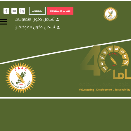
طلبات الاستفادة
الجمعيات
f
y
i
تسجيل دخول التعاونيات
menu
person
تسجيل دخول الموظفين
person