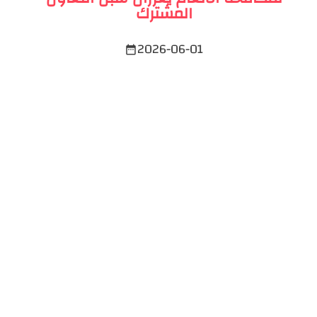
المشترك
2026-06-01
date_range