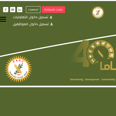
طلبات الاستفادة
الجمعيات
f
y
i
تسجيل دخول التعاونيات
menu
person
تسجيل دخول الموظفين
person