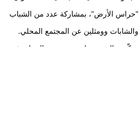
"حراس الأرض"، بمشاركة عدد من الشباب
والشابات وومثلين عن المجتمع المحلي.
وركّزت الورش على تعزيز دور الشباب في
حماية الموارد والمرافق العامة، وتشجيع
العمل التطوعي والمبادرات المجتمعية، بما
يساهم في تعزيز روح المسؤولية المجتمعية
والعمل الجماعي.
كما هدفت الورش إلى بناء قدرات