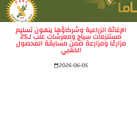
الإغاثة الزراعية وشركاؤها ينهون تسليم
مستلزمات سياج ومعرشات عنب لـ25
مزارعًا ومزارعة ضمن مسابقة المحصول
الذهبي
2026-06-05
date_range