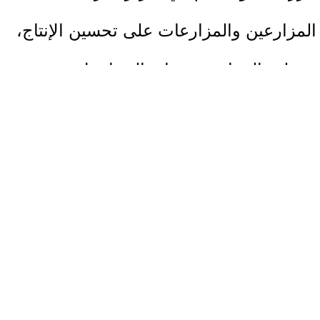
المزارعين والمزارعات على تحسين الإنتاج،
وتنظيم المزارع، وحماية المحاصيل، ورفع
الجدوى الاقتصادية من الزراعة.
وجاء اختيار المستفيدين والمستفيدات ضمن
مسار تنافسي واضح، بدأ بالإعلان عن
طلبات الاستفادة من مسابقة المحصول
الذهبي، مرورًا بتقييم الطلبات وفق معايير
فنية واقتصادية، وانتهاءً باختيار المشاريع