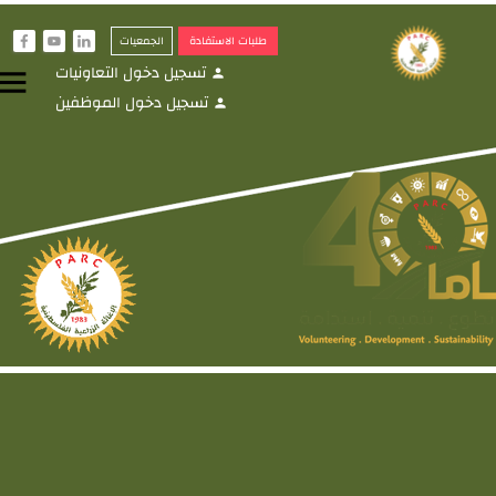
طلبات الاستفادة
الجمعيات
f
y
i
تسجيل دخول التعاونيات
menu
person
تسجيل دخول الموظفين
person