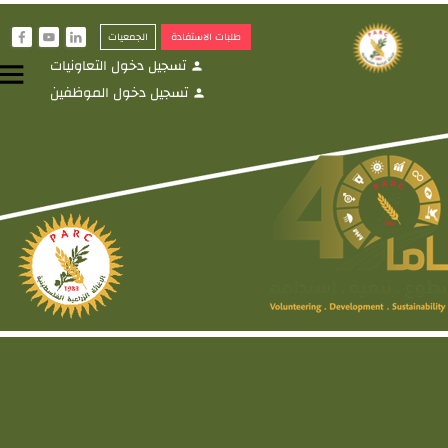
طلبات الاستفادة
الجمعيات
f
y
i
تسجيل دخول التعاونيات
menu
person
تسجيل دخول الموظفين
person