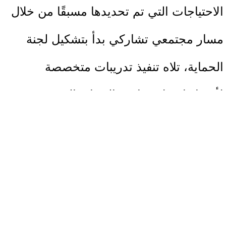
الاحتياجات التي تم تحديدها مسبقًا من خلال
مسار مجتمعي تشاركي بدأ بتشكيل لجنة
الحماية، تلاه تنفيذ تدريبات متخصصة
لأعضائها حول مفاهيم الحماية المجتمعية،
ثم عقد ورش عمل لحصر المخاطر
والتحديات ذات الأولوية في البلدة. وبناءً
على نتائج هذا المسار، تم طرح مجموعة
من المبادرات المجتمعية والتصويت عليها،