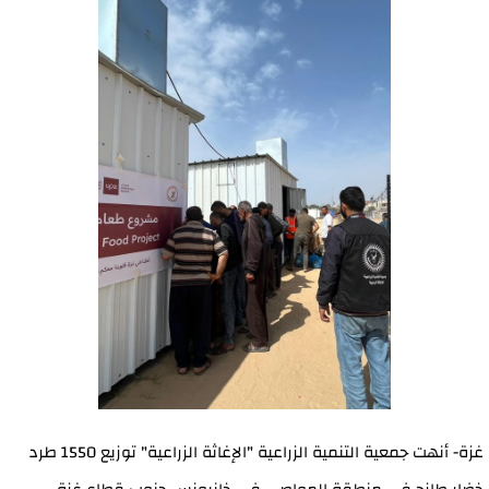
غزة- أنهت جمعية التنمية الزراعية "الإغاثة الزراعية" توزيع 1550 طرد