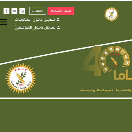
طلبات الاستفادة
الجمعيات
f
y
i
تسجيل دخول التعاونيات
menu
person
تسجيل دخول الموظفين
person