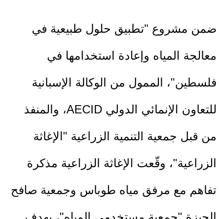
ضمن مشروع "تطبيق حلول طبيعية في
معالجة المياه وإعادة استخدامها في
فلسطين"، الممول من الوكالة الإسبانية
للتعاون الإنمائي الدولي AECID، والمنفذ
من قبل جمعية التنمية الزراعية "الإغاثة
الزراعية"، وقّعت الإغاثة الزراعية مذكرة
تفاهم مع مرفق مياه طوباس وجمعية صافح
الجيزة "جمعية مستخدمي المياه"، بهدف