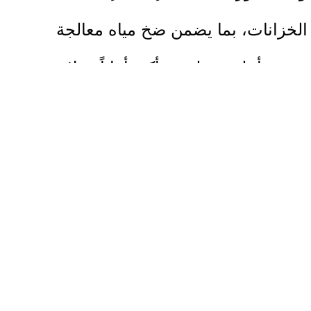
الخزانات، بما يضمن ضخ مياه معالجة
بجودة أعلى وبطريقة أكثر أماناً وملاءمة
للاستخدام الزراعي.
ويأتي هذا التدخل في إطار تعزيز الإدارة
المستدامة لمصادر المياه، وتشجيع
الاستخدام الآمن للمياه المعالجة في القطاع
الزراعي، حيث يساهم تطوير نظام الكلورة
في الانتقال من المعالجة اليدوية إلى نظام