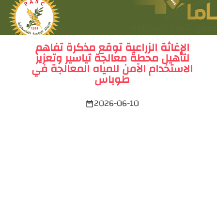
الإغاثة الزراعية توقع مذكرة تفاهم
لتأهيل محطة معالجة تياسير وتعزيز
الاستخدام الآمن للمياه المعالجة في
طوباس
2026-06-10
date_range