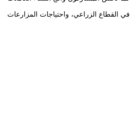
في القطاع الزراعي، واحتياجات المزارعات
اللواتي يواجهن تحديات مضاعفة نتيجة
الظروف الاقتصادية والاجتماعية الراهنة،
مؤكدين أهمية توفير برامج دعم وتمكين
تسهم في تعزيز دورهن الإنتاجي
والاجتماعي، وتدعم صمود أسرهن
ومجتمعاتهن.
واستعرضت الإغاثة الزراعية منهجيتها في