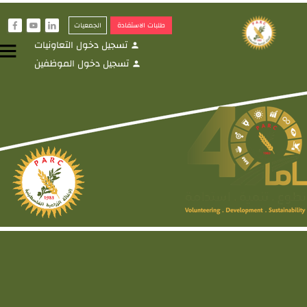
طلبات الاستفادة
الجمعيات
f
y
i
تسجيل دخول التعاونيات
menu
person
تسجيل دخول الموظفين
person