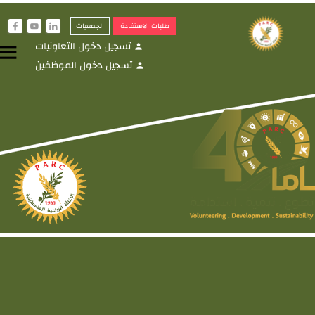
طلبات الاستفادة
الجمعيات
f
y
i
تسجيل دخول التعاونيات
menu
person
تسجيل دخول الموظفين
person