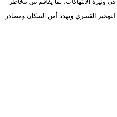
في وتيرة الانتهاكات، بما يفاقم من مخاطر
التهجير القسري ويهدد أمن السكان ومصادر
رزقهم.
وتهدف هذه التدخلات إلى تعزيز مستوى
الحماية للبيوت والمنشآت الزراعية
والأراضي الواقعة في المناطق الحساسة،
من خلال توفير وسائل حماية مادية تسهم
في الحد من آثار الاعتداءات المتكررة،
وتعزيز قدرة المجتمعات المحلية على