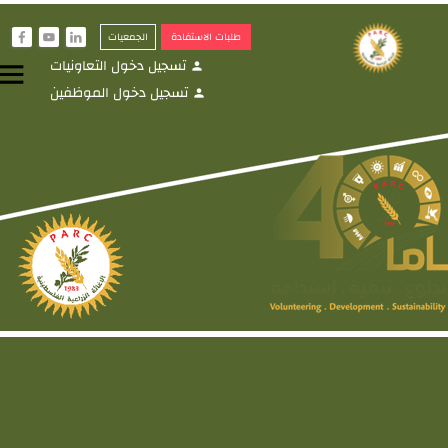
طلبات الاستفادة
الجمعيات
f
y
i
تسجيل دخول التعاونيات
menu
person
تسجيل دخول الموظفين
person