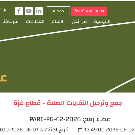
ت
طلبات الاستفادة
الجمعيات
person
f
y
i
الرئيسية
من نحن
الاعلام
العطاءات
شركاؤنا
جمع وترحيل النفايات الصلبة - قطاع غزة
عطاء رقم:
PARC-PG-62-2026
2026-06-02 13:49:00
تاريخ الانتهاء:
2026-06-07 14:00:00
date_range