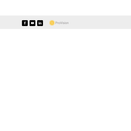
f
y
i