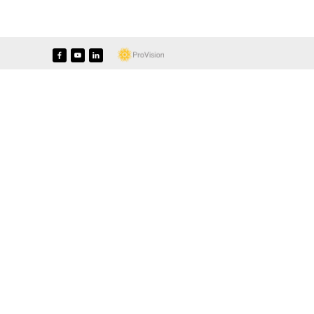
f
y
i