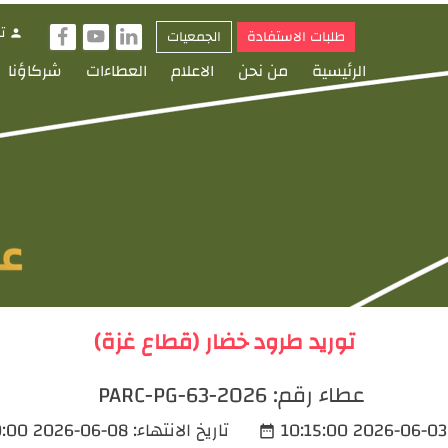
ت
طلبات الاستفادة
الجمعيات
person
f
y
i
الرئيسية
من نحن
الاعلام
العطاءات
شركاؤنا
توريد طرود خضار (قطاع غزة)
عطاء رقم:
PARC-PG-63-2026
2026-06-03 10:15:00
تاريخ الانتهاء:
2026-06-08 14:00:00
date_range