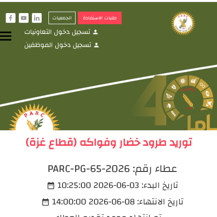
طلبات الاستفادة
الجمعيات
f
y
i
تسجيل دخول التعاونيات
menu
person
تسجيل دخول الموظفين
person
توريد طرود خضار وفواكه (قطاع غزة)
عطاء رقم:
PARC-PG-65-2026
تاريخ البدء:
2026-06-03 10:25:00
date_range
تاريخ الانتهاء:
2026-06-08 14:00:00
date_range