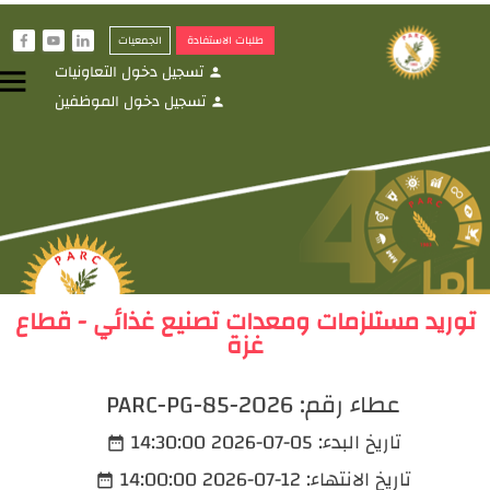
طلبات الاستفادة
الجمعيات
f
y
i
تسجيل دخول التعاونيات
menu
person
تسجيل دخول الموظفين
person
توريد مستلزمات ومعدات تصنيع غذائي - قطاع
غزة
عطاء رقم:
PARC-PG-85-2026
تاريخ البدء:
2026-07-05 14:30:00
date_range
تاريخ الانتهاء:
2026-07-12 14:00:00
date_range