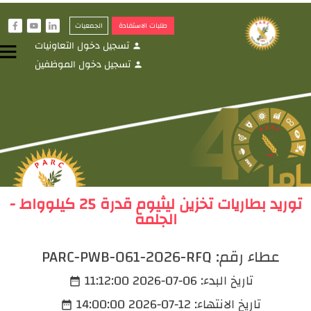
طلبات الاستفادة
الجمعيات
f
y
i
تسجيل دخول التعاونيات
menu
person
تسجيل دخول الموظفين
person
توريد بطاريات تخزين ليثيوم قدرة 25 كيلوواط -
الجلمة
عطاء رقم:
PARC-PWB-061-2026-RFQ
تاريخ البدء:
2026-07-06 11:12:00
date_range
تاريخ الانتهاء:
2026-07-12 14:00:00
date_range