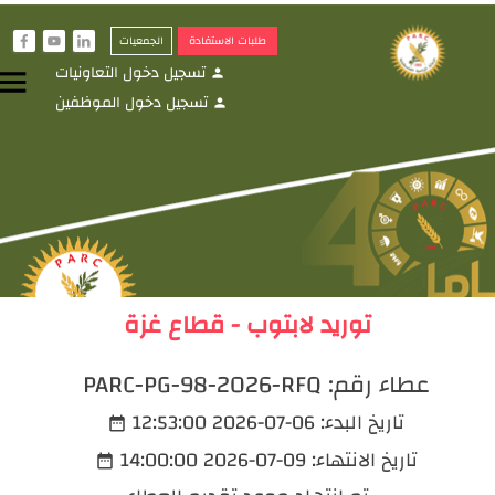
طلبات الاستفادة
الجمعيات
f
y
i
تسجيل دخول التعاونيات
menu
person
تسجيل دخول الموظفين
person
توريد لابتوب - قطاع غزة
عطاء رقم:
PARC-PG-98-2026-RFQ
تاريخ البدء:
2026-07-06 12:53:00
date_range
تاريخ الانتهاء:
2026-07-09 14:00:00
date_range