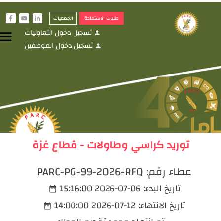
طلبات الاستفادة
الجمعيات
f
y
i
تسجيل دخول التعاونيات
menu
person
تسجيل دخول الموظفين
person
توريد كراسي وطاولات - قطاع غزة
عطاء رقم:
PARC-PG-99-2026-RFQ
تاريخ البدء:
2026-07-06 15:16:00
date_range
تاريخ الانتهاء:
2026-07-12 14:00:00
date_range