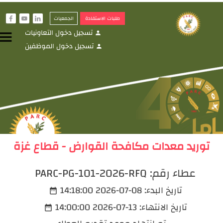
طلبات الاستفادة
الجمعيات
f
y
i
تسجيل دخول التعاونيات
menu
person
تسجيل دخول الموظفين
person
توريد معدات مكافحة القوارض - قطاع غزة
عطاء رقم:
PARC-PG-101-2026-RFQ
تاريخ البدء:
2026-07-08 14:18:00
date_range
تاريخ الانتهاء:
2026-07-13 14:00:00
date_range