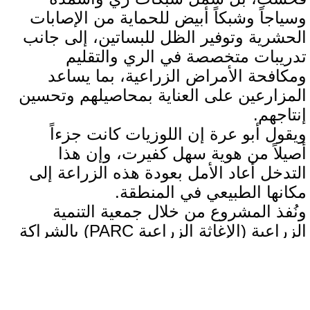
وسياجاً وشبكاً أبيض للحماية من الإصابات
الحشرية وتوفير الظل للبساتين، إلى جانب
تدريبات متخصصة في الري والتقليم
ومكافحة الأمراض الزراعية، بما يساعد
المزارعين على العناية بمحاصيلهم وتحسين
إنتاجهم.
ويقول أبو عرة إن اللوزيات كانت جزءاً
أصيلاً من هوية سهل كفيرت، وإن هذا
التدخل أعاد الأمل بعودة هذه الزراعة إلى
مكانها الطبيعي في المنطقة.
ونُفذ المشروع من خلال جمعية التنمية
الزراعية (الإغاثة الزراعية PARC) بالشراكة
مع المركز الفلسطيني للتنمية الاقتصادية
والاجتماعية (ESDC) واتحاد الجمعيات
التعاونية الزراعية في فلسطين (PACU).،
بالتعاون مع وزارة الزراعة الفلسطينية.