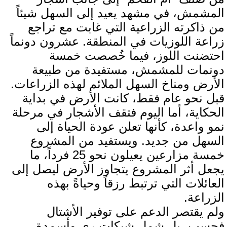
المشمش، في مشهد يعيد إلى السهل شيئاً
من ذاكرته الزراعية التي غابت مع تراجع
زراعة اللوزيات في المنطقة. عشرون دونماً
احتضنت اللوز، فيما خُصصت خمسة
دونمات للمشمش، مستفيدة من طبيعة
الأرض ومناخ السهل الملائم لهذه الزراعات.
قبل نحو عام فقط، كانت الأرض في بداية
الحكاية، أما اليوم فتقف الأشجار في مرحلة
نمو واعدة، كأنها تعلن عودة الحياة إلى
السهل من جديد. ويستفيد من المشروع
خمسة مزارعين يعيلون نحو 25 فرداً، ما
يجعل أثر المشروع يتجاوز الأرض ليصل إلى
العائلات التي ترتبط رزقاً وحياةً بهذه
الزراعة.
ولم يقتصر الدعم على توفير الأشتال
فحسب، بل شمل شبكات ري وأسمدة