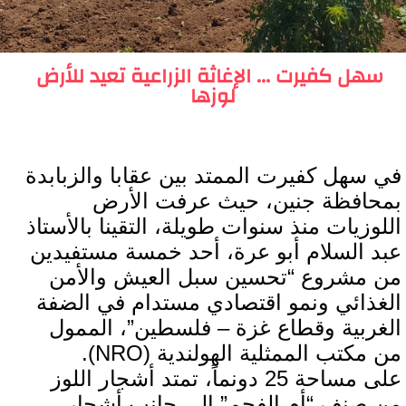
سهل كفيرت ... الإغاثة الزراعية تعيد للأرض
لوزها
في سهل كفيرت الممتد بين عقابا والزبابدة
بمحافظة جنين، حيث عرفت الأرض
اللوزيات منذ سنوات طويلة، التقينا بالأستاذ
عبد السلام أبو عرة، أحد خمسة مستفيدين
من مشروع “تحسين سبل العيش والأمن
الغذائي ونمو اقتصادي مستدام في الضفة
الغربية وقطاع غزة – فلسطين”، الممول
من مكتب الممثلية الهولندية (NRO).
على مساحة 25 دونماً، تمتد أشجار اللوز
من صنف “أم الفحم” إلى جانب أشجار