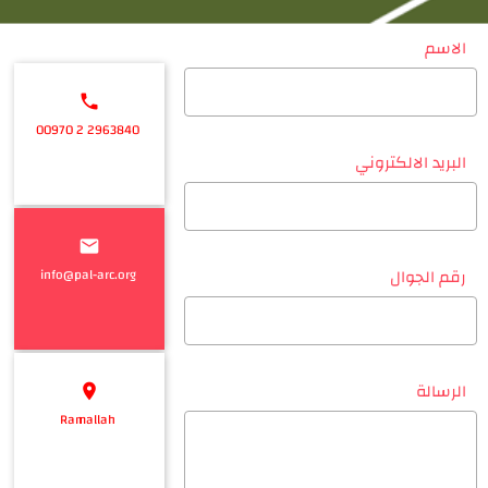
الاسم
phone
00970 2 2963840
البريد الالكتروني
email
info@pal-arc.org
رقم الجوال
الرسالة
location_on
Ramallah