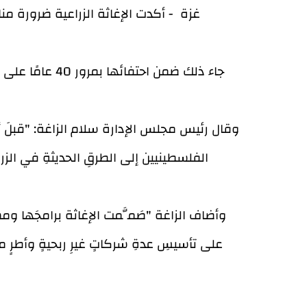
غزة - أكدت الإغاثة الزراعية ضرورة م
جاء ذلك ضمن 
وقال رئيس مجلس الإدارة سلام الزاغة: "قبلَ أربع
الفلسطينيين إلى الطرقِ الحديثةِ في الزراع
وأضاف الزاغة "صَمَّمت الإغاثة برامجَها وم
على تأسيسِ عدةِ شركاتٍ غيرِ ربحيةٍ وأطرٍ مج