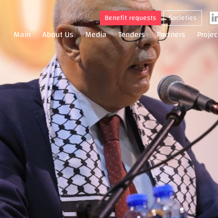
Benefit requests
Societies
Main
About Us
Media
Tenders
Partners
Projec