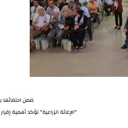
ضمن احتفائها بمرور 40 عامًا على انطلاقها في
"الإغاثة الزراعية" تؤكد أهمية إقرا