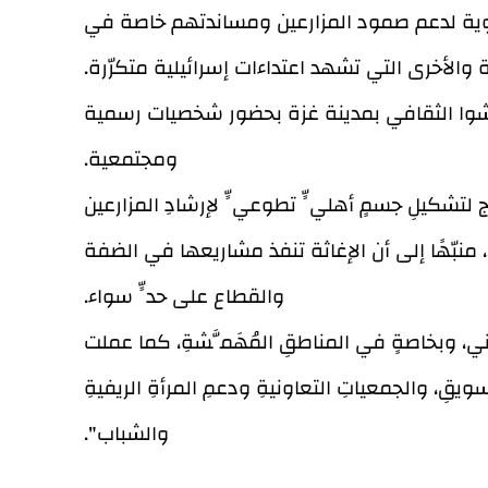
نموية لدعم صمود المزارعين ومساندتهم خاصة في
والأخرى التي تشهد اعتداءات إسرائيلية متكرّرة.
 مركز رشاد الشوا الثقافي بمدينة غزة بحضور شخصيات رسمية
ومجتمعية.
ّج لتشكيلِ جسمٍ أهليٍّ تطوعيٍّ لإرشادِ المزارعين
ا"، منبّهًا إلى أن الإغاثة تنفذ مشاريعها في الضفة
والقطاع على حدٍّ سواء.
ي، وبخاصةٍ في المناطقِ المُهَمَّشةِ، كما عملت
قِ، والجمعياتِ التعاونيةِ ودعمِ المرأةِ الريفيةِ
والشباب".
من جانبه قال مدير الإغاثة الزراعية في غزة م. تيسير محيسن: "إن الإغاثة في بداية عملها واجهت موجة عاتية من الاستيطان إبان انتفاضة عام 1987،