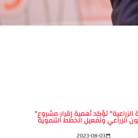
"الإغاثة الزراعية" تؤكد أهمية إقرار مشروع
نون الزراعي وتفعيل الخطط التنموية
2023-08-03
date_range