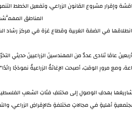
ناقشة وإقرار مشروع القانون الزراعي، وتفعيل الخطط الت
المناطق المهمَّشة 
احتفائها بمرور 40 عامًا على انطلاقها في الضفة الغربية وقطاع غزة في
ينَ عامًا تَنادى عددٌ من المهندسينَ الزراعيينَ حديثي التخر
ة، ومع مرورِ الوقتِ، أصبحت الإغاثةُ الزراعيةُ نموذجًا رائدً
شاريعَها بهدفِ الوصولِ إلى مختلفِ فئاتِ الشعبِ الفلسطين
تمعيةٍ أهليةٍ في مجالاتٍ مختلفةٍ كالإقراضِ الزراعي، والتسوي