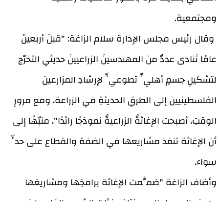
ومجتمعية.
وقال رئيس مجلس الإدارة سلام الزاغة: "قبلَ أربعينَ
عامًا تَنادى عددٌ من المهندسينَ الزراعيينَ حديثي التخرّج
لتشكيلِ جسمٍ أهليٍّ تطوعيٍّ لإرشادِ المزارعين
الفلسطينيين إلى الطرقِ الحديثةِ في الزراعة، ومع مرورِ
الوقتِ، أصبحت الإغاثةُ الزراعيةُ نموذجًا رائدًا"، منبّهًا إلى
أن الإغاثة تنفذ مشاريعها في الضفة والقطاع على حدٍّ
سواء.
وأضاف الزاغة "صَمَّمت الإغاثة برامجَها ومشاريعَها
بهدفِ الوصولِ إلى مختلفِ فئاتِ الشعبِ الفلسطيني،