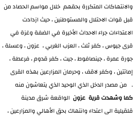
والانتهاكات المتكررة بحقهم خلال مواسم الحصاد من
قبل قوات الاحتلال والمستوطنين ، حيث ازدادت
الاعتداءات جراء الاحداث الأخيرة في الضفة وغزة في
قرى جيوس ، كفر ثلث ، العزب الغربي ، عزون ، وعسلة ،
جورة عمرة ، جينصافوط ، جيت ، كفر قدوم ، فرعطة ،
إماتتين ، وكفر لاقف ، وحرمان المزارعين بهذه القرى
من مصدر الدخل الذي الوحيد الذي يتعاشون منه .
كما وشهدت قرية عزون
الواقعة شرق مدينة
قلقيلية الى اعتداء وانتهاك بحق الأهالي والمزارعين ،
تمثلت بفتح شارع امني بطول
1.5
كم على طول حدود
قرية عزون من جهة الشارع الالتفافي لصالح البؤر