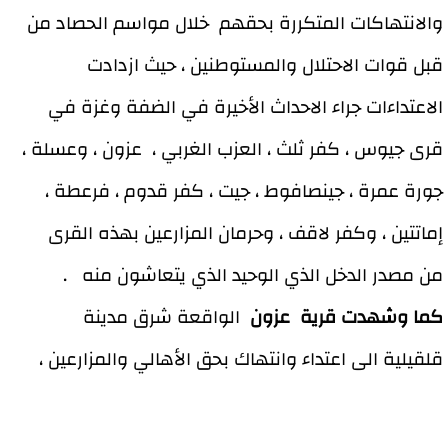
والانتهاكات المتكررة بحقهم خلال مواسم الحصاد من
قبل قوات الاحتلال والمستوطنين ، حيث ازدادت
الاعتداءات جراء الاحداث الأخيرة في الضفة وغزة في
قرى جيوس ، كفر ثلث ، العزب الغربي ، عزون ، وعسلة ،
جورة عمرة ، جينصافوط ، جيت ، كفر قدوم ، فرعطة ،
إماتتين ، وكفر لاقف ، وحرمان المزارعين بهذه القرى
من مصدر الدخل الذي الوحيد الذي يتعاشون منه .
كما وشهدت قرية عزون
الواقعة شرق مدينة
قلقيلية الى اعتداء وانتهاك بحق الأهالي والمزارعين ،
تمثلت بفتح شارع امني بطول
1.5
كم على طول حدود
قرية عزون من جهة الشارع الالتفافي لصالح البؤر