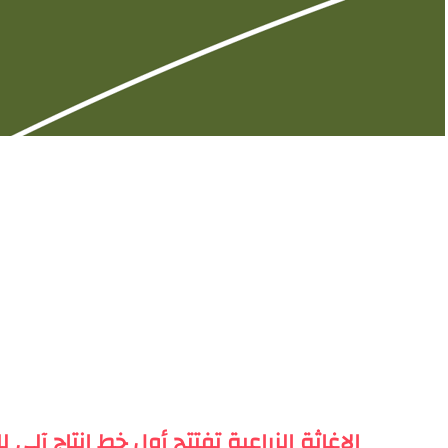
الإغاثة الزراعية تفتتح أول خط إنتاج آلي 