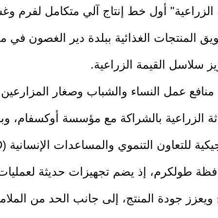
ثة الزراعية" أول خط إنتاج آلي متكامل لفرم و
ويق المنتجات الغذائية ببلدة دير الغصون في
يز سلاسل القيمة الزراعية.
منافع عمل النساء والشباب وصغار المزارعين ك
ثة الزراعية بالشراكة مع مؤسسة أوكسفام، وبال
ية للتعاون التنموي والمساعدات الإنسانية (DGD).
افظة طولكرم، إذ يضم تجهيزات حديثة لعمليا
اج ويعزز جودة المنتج، إلى جانب الحد من الملا