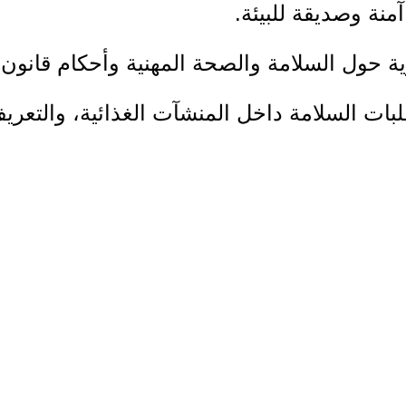
منة وصديقة للبيئة.
وية حول السلامة والصحة المهنية وأحكام قانون
لبات السلامة داخل المنشآت الغذائية، والتع
 ولائقة.
جهيز والتعبئة والتغليف، بما يدعم مشاركتهن 
لى محصول الملوخية المنتج محلياً، من خلال 