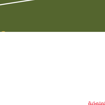
للملوخية